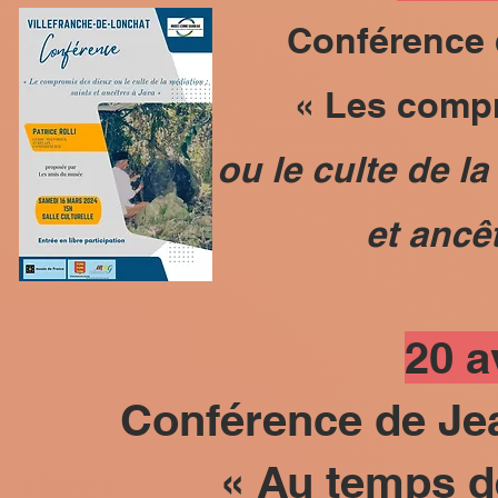
Conférence 
« Les comp
ou le culte de l
et ancê
20 a
Conférence de J
« Au temps d