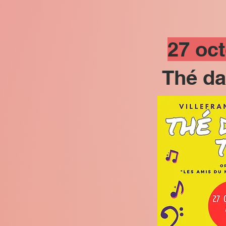
27 oc
Thé da