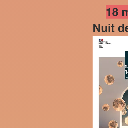
18 
Nuit 