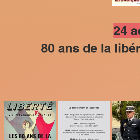
24 a
80 ans de la libé