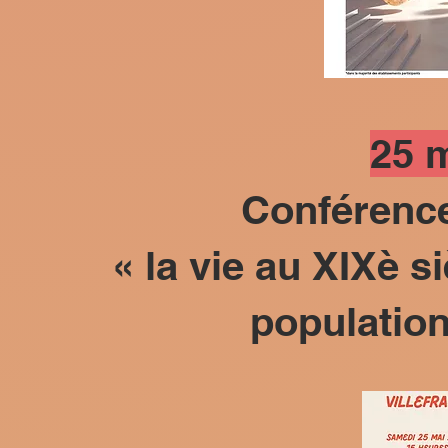
25 
Conférenc
« la vie au XIXè si
population