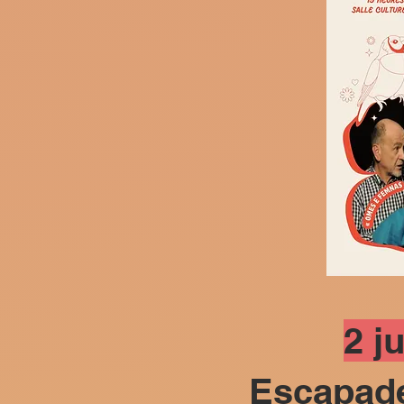
2 j
Escapade